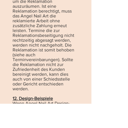
um die Reklamation
auszuräumen. Ist eine
Reklamation berechtigt, muss
das Angel Nail Art die
reklamierte Arbeit ohne
zusätzliche Zahlung erneut
leisten. Termine die zur
Reklamationsbeseitigung nicht
rechtzeitig abgesagt werden,
werden nicht nachgeholt. Die
Reklamation ist somit behoben
(siehe auch
Terminvereinbarungen). Sollte
die Reklamation nicht zur
Zufriedenheit des Kunden
bereinigt werden, kann dies
auch von einer Schiedsstelle
oder Gericht entschieden
werden.
12. Design-Beispiele
Wenn Angel Nail Art Design-
Beispiele veröffentlicht, ist dies
nur ein Beispiel. Selbst wenn
das Design am Kunden
nachgearbeitet wird, kann es zu
Abweichungen bezüglich des