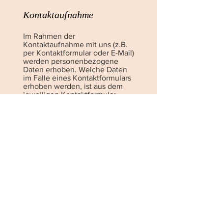
Kontaktaufnahme
Im Rahmen der
Kontaktaufnahme mit uns (z.B.
per Kontaktformular oder E-Mail)
werden personenbezogene
Daten erhoben. Welche Daten
im Falle eines Kontaktformulars
erhoben werden, ist aus dem
jeweiligen Kontaktformular
ersichtlich. Diese Daten werden
ausschließlich zum Zweck der
Beantwortung Ihres Anliegens
bzw. für die Kontaktaufnahme
und die damit verbundene
technische Administration
gespeichert und verwendet.
Rechtsgrundlage für die
Verarbeitung der Daten ist unser
berechtigtes Interesse an der
Beantwortung Ihres Anliegens
gemäß Art. 6 Abs. 1 lit. f DSGVO.
Zielt Ihre Kontaktierung auf den
Abschluss eines Vertrages ab, so
ist zusätzliche Rechtsgrundlage